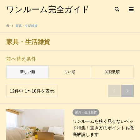
ワンルーム完全ガイド
検索
家具・生活雑貨
家具・生活雑貨
並べ替え条件
新しい順
古い順
閲覧数順
12件中 1〜10件を表示


家具・生活雑貨
ワンルームを狭く見せないベッ
ド特集！置き方のポイントも徹
底解説します